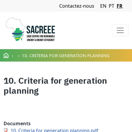
Navigation Menu
Contactez-nous
EN
PT
FR
Aller au contenu principal
10. CRITERIA FOR GENERATION PLANNING
10. Criteria for generation
planning
Documents
10. Criteria for generation planning.pdf