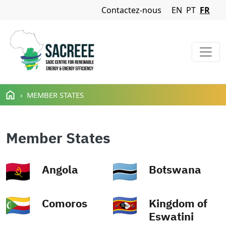
Navigation Menu
Contactez-nous
EN
PT
FR
Aller au contenu principal
MEMBER STATES
Member States
Angola
Botswana
Kingdom of
Comoros
Eswatini