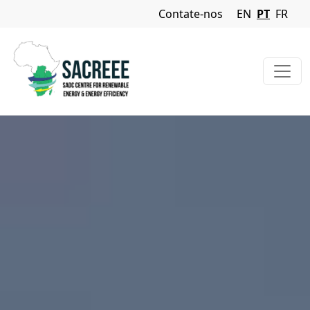
Navigation Menu
Contate-nos
EN
PT
FR
Passar para o conteúdo principal